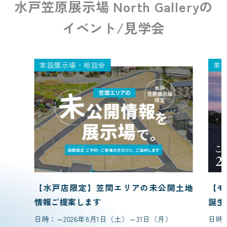
水戸笠原展示場
North Galleryの
イベント/見学会
常設展示場・相談会
常
【水戸店限定】笠間エリアの未公開土地
【モ
情報ご提案します
誕生
日時：～2026年8月1日（土）～31日（月）
日時：