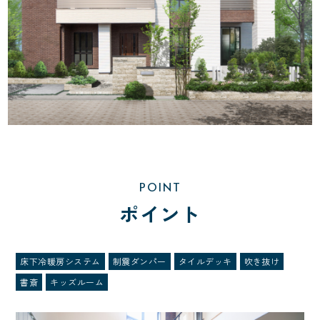
POINT
ポイント
床下冷暖房システム
制震ダンパー
タイルデッキ
吹き抜け
書斎
キッズルーム