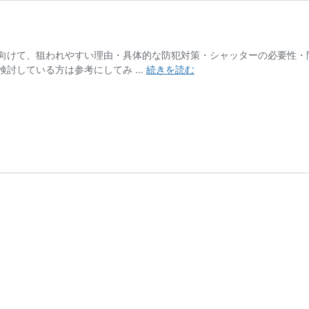
向けて、狙われやすい理由・具体的な防犯対策・シャッターの必要性・
平
検討している方は参考にしてみ …
続きを読む
屋
は
防
犯
面
で
リ
ス
ク
が
あ
る？