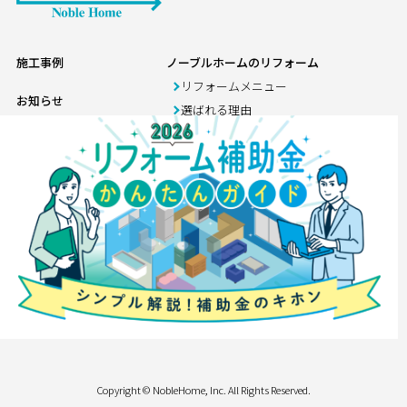
施工事例
ノーブルホームのリフォーム
リフォームメニュー
お知らせ
選ばれる理由
ニュース
ブログ
イベント
店舗紹介
会社案内
リフォーム情報館
お問い合わせ
神栖店
来店希望予約
アフターメンテナンス工
訪問希望予約
事課ビル
プライバシーポリシー
Copyright © NobleHome, Inc. All Rights Reserved.