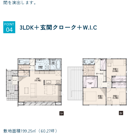
間を演出します。
POINT
3LDK＋玄関クローク＋W.I.C
04
敷地面積199.25㎡（60.27坪）