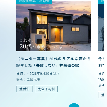
常設展示場・相談会
常
【モニター募集】20代のリアルな声から
今あ
誕生した「失敗しない」神装備の家
料で
日時：～2026年9月30日(水)
日時：
場所：全展示場
17:00
場所
受付中
完全予約制
受