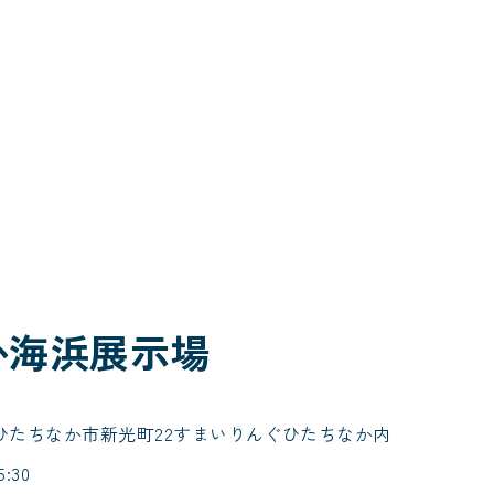
か海浜展示場
005 ひたちなか市新光町22すまいりんぐひたちなか内
:30