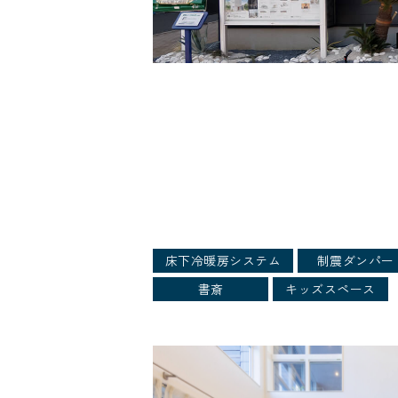
床下冷暖房システム
制震ダンパー
書斎
キッズスペース