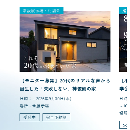
常設展示場・相談会
建
【モニター募集】20代のリアルな声から
【小
誕生した「失敗しない」神装備の家
学会
日時：～2026年9月30日(水)
日時：
場所：全展示場
～16:
場所
受付中
完全予約制
受