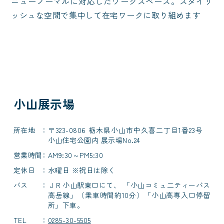
ニューノーマルに対応したワークスペース。スタイリ
ッシュな空間で集中して在宅ワークに取り組めます
小山展示場
所在地
〒323-0806 栃木県小山市中久喜二丁目1番23号
小山住宅公園内 展示場No.24
営業時間
AM9:30～PM5:30
定休日
水曜日 ※祝日は除く
バス
ＪＲ小山駅東口にて、 「小山コミュ二ティーバス
高岳線」（乗車時間約10分）「小山高専入口停留
所」下車。
TEL
0285-30-5505