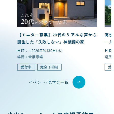
【モニター募集】20代のリアルな声から
高性
誕生した「失敗しない」神装備の家
ーダ
日時：～2026年9月30日(水)
日時：
場所：全展示場
場所
受付中
完全予約制
受
イベント/見学会一覧