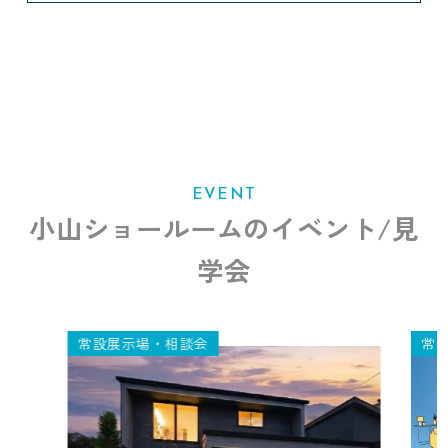
EVENT
小山ショールームのイベント/見
学会
常設展示場・相談会
常