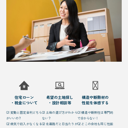
住宅ローン
希望の土地探し
構造や断熱材の
・税金について
・設計相談等
性能を体感する
Q1 変動と固定金利どちら
Q1 土地の選び方がわから
Q1 構造や断熱性は専門的
がいいの？
ない？
で分からない！
Q2 病気で収入がなくなる
Q2 北道路だと日当たりが
Q2 どこの会社も同じ性能