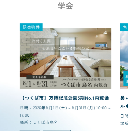
学会
建売物件
常
【つくば市】万博記念公園5期No.1内覧会
暑い
ルホ
日時：2026年8月1日(土)～8月31日(月) 10:00～
17:00
日時：～
場所：つくば市島名
場所