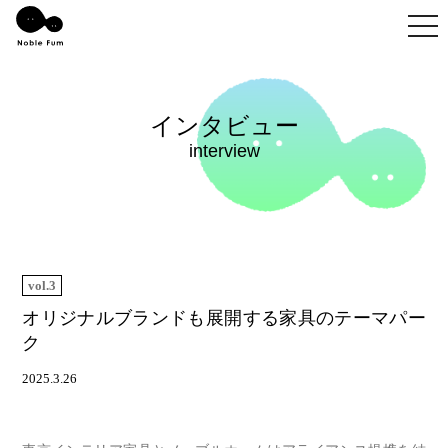
togg
インタビュー
interview
vol.3
オリジナルブランドも展開する家具のテーマパー
ク
2025.3.26