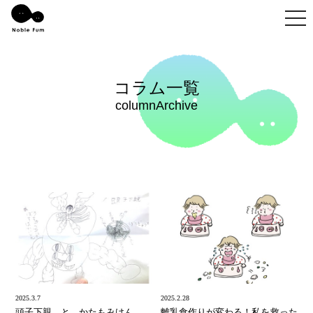
togg
コラム一覧
columnArchive
2025.3.7
2025.2.28
頭子下親 と かたもみけん
離乳食作りが変わる！私を救った