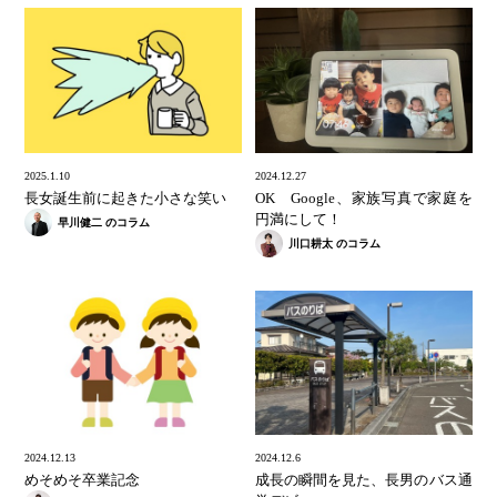
2025.1.10
2024.12.27
長女誕生前に起きた小さな笑い
OK Google、家族写真で家庭を
円満にして！
早川健二 のコラム
川口耕太 のコラム
2024.12.13
2024.12.6
めそめそ卒業記念
成長の瞬間を見た、長男のバス通