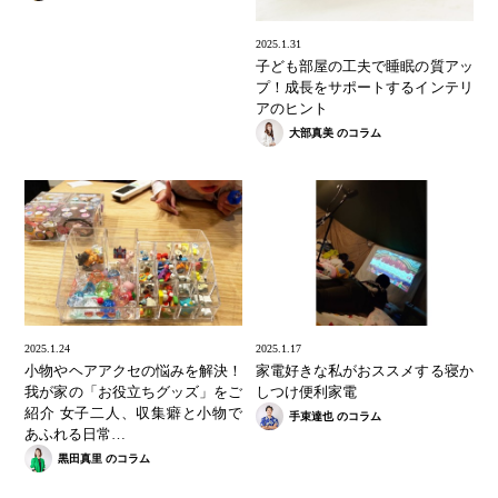
2025.1.31
子ども部屋の工夫で睡眠の質アッ
プ！成長をサポートするインテリ
アのヒント
大部真美 のコラム
2025.1.24
2025.1.17
小物やヘアアクセの悩みを解決！
家電好きな私がおススメする寝か
我が家の「お役立ちグッズ」をご
しつけ便利家電
紹介 女子二人、収集癖と小物で
手束達也 のコラム
あふれる日常…
黒田真里 のコラム