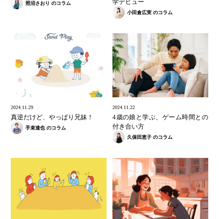
学デビュー
照沼さおり のコラム
小田倉広実 のコラム
2024.11.29
2024.11.22
真逆だけど、やっぱり兄妹！
4歳の娘と学ぶ、ゲーム時間との
付き合い方
手束達也 のコラム
久保田恵子 のコラム