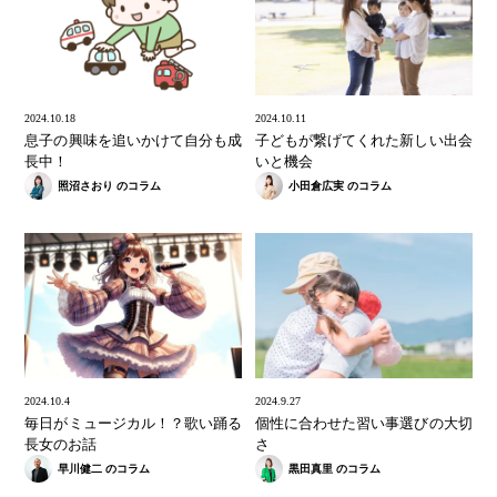
2024.10.18
2024.10.11
息子の興味を追いかけて自分も成
子どもが繋げてくれた新しい出会
長中！
いと機会
照沼さおり のコラム
小田倉広実 のコラム
2024.10.4
2024.9.27
毎日がミュージカル！？歌い踊る
個性に合わせた習い事選びの大切
長女のお話
さ
早川健二 のコラム
黒田真里 のコラム