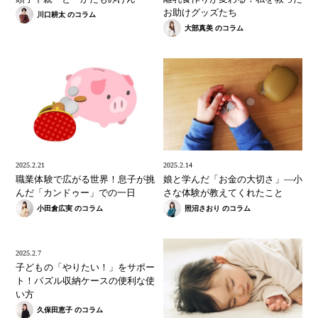
お助けグッズたち
川口耕太 のコラム
大部真美 のコラム
2025.2.21
2025.2.14
職業体験で広がる世界！息子が挑
娘と学んだ「お金の大切さ」—小
んだ「カンドゥー」での一日
さな体験が教えてくれたこと
小田倉広実 のコラム
照沼さおり のコラム
2025.2.7
子どもの「やりたい！」をサポー
ト！パズル収納ケースの便利な使
い方
久保田恵子 のコラム