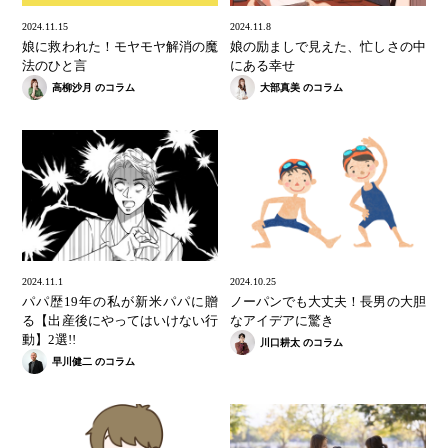
2024.11.15
2024.11.8
娘に救われた！モヤモヤ解消の魔
娘の励ましで見えた、忙しさの中
法のひと言
にある幸せ
高柳沙月 のコラム
大部真美 のコラム
2024.11.1
2024.10.25
パパ歴19年の私が新米パパに贈
ノーパンでも大丈夫！長男の大胆
る【出産後にやってはいけない行
なアイデアに驚き
動】2選!!
川口耕太 のコラム
早川健二 のコラム