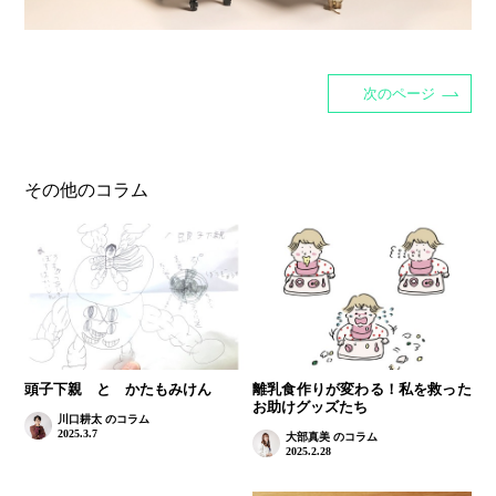
次のページ
その他のコラム
頭子下親 と かたもみけん
離乳食作りが変わる！私を救った
お助けグッズたち
川口耕太 のコラム
2025.3.7
大部真美 のコラム
2025.2.28