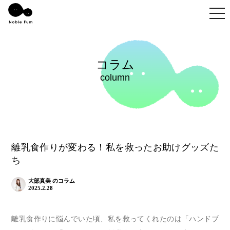
togg
コラム
column
離乳食作りが変わる！私を救ったお助けグッズた
ち
大部真美 のコラム
2025.2.28
離乳食作りに悩んでいた頃、私を救ってくれたのは「ハンドブ