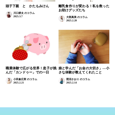
離乳食作りが変わる！私を救った
頭子下親 と かたもみけん
お助けグッズたち
川口耕太 のコラム
2025.3.7
大部真美 のコラム
2025.2.28
職業体験で広がる世界！息子が挑
娘と学んだ「お金の大切さ」—小
んだ「カンドゥー」での一日
さな体験が教えてくれたこと
小田倉広実 のコラム
照沼さおり のコラム
2025.2.21
2025.2.14