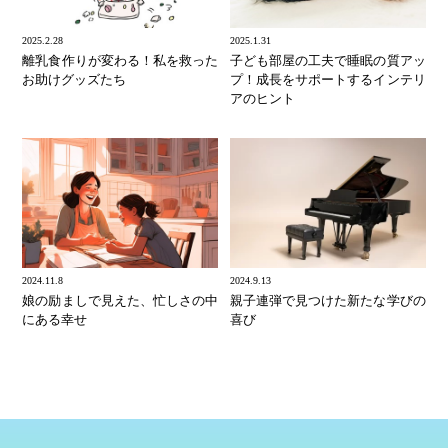
2025.2.28
2025.1.31
離乳食作りが変わる！私を救った
子ども部屋の工夫で睡眠の質アッ
お助けグッズたち
プ！成長をサポートするインテリ
アのヒント
2024.11.8
2024.9.13
娘の励ましで見えた、忙しさの中
親子連弾で見つけた新たな学びの
にある幸せ
喜び