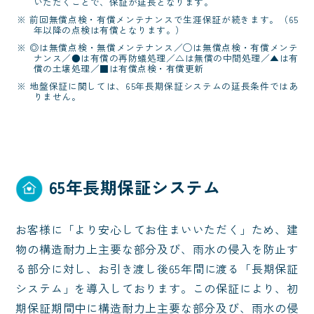
いただくことで、保証が延長となります。
前回無償点検・有償メンテナンスで生涯保証が続きます。（65
年以降の点検は有償となります。）
◎は無償点検・無償メンテナンス／◯は無償点検・有償メンテ
ナンス／●は有償の再防蟻処理／△は無償の中間処理／▲は有
償の土壌処理／■は有償点検・有償更新
地盤保証に関しては、65年長期保証システムの延長条件ではあ
りません。
65年長期保証システム
お客様に「より安心してお住まいいただく」ため、建
物の構造耐力上主要な部分及び、雨水の侵入を防止す
る部分に対し、お引き渡し後65年間に渡る「長期保証
システム」を導入しております。この保証により、初
期保証期間中に構造耐力上主要な部分及び、雨水の侵