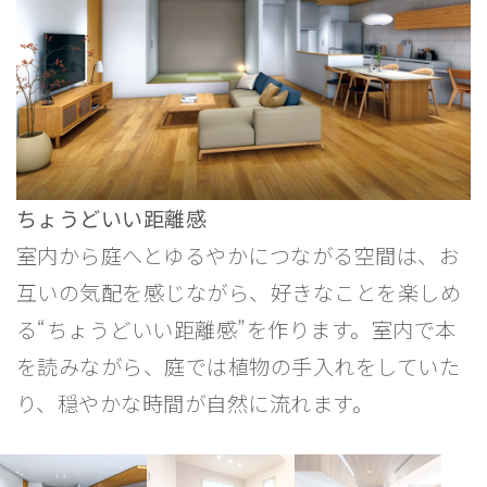
ちょうどいい距離感
日常にゆとりを添える畳コーナー
横並びキッチン
深い軒のウッドデッキ
デスクカウンター
室内から庭へとゆるやかにつながる空間は、お
互いの気配を感じながら、好きなことを楽しめ
る“ちょうどいい距離感”を作ります。室内で本
を読みながら、庭では植物の手入れをしていた
り、穏やかな時間が自然に流れます。