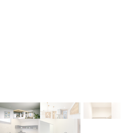
土間収納のある玄関
ただいま手洗い