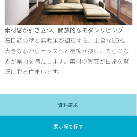
素材感が引き立つ、開放的なモダンリビング
2階マルチスペース
深い軒＋木目軒天
スタディカウンター
石目調の壁と無垢床が調和する、上質なLDK。
大きな窓からテラスへと視線が抜け、柔らかな
光が室内を満たします。素材の質感が日常を贅
沢に彩る住まいです。
資料請求
展示場を探す
ホテルライクな独立洗面