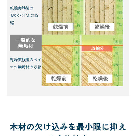
乾燥実験後の
JWOOD LVLの収
縮
一般的な
無垢材
乾燥実験後のベイ
マツ無垢材の収縮
木材の欠け込みを最小限に抑え