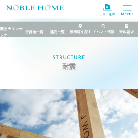
土地・建売
TOP
>
構造と性能のこだわり
>
02 耐震
STRUCTURE
耐震