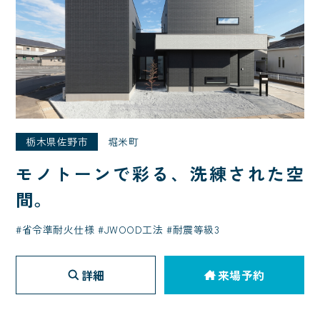
栃木県佐野市
堀米町
モノトーンで彩る、洗練された空
間。
省令準耐火仕様
JWOOD工法
耐震等級3
詳細
来場予約