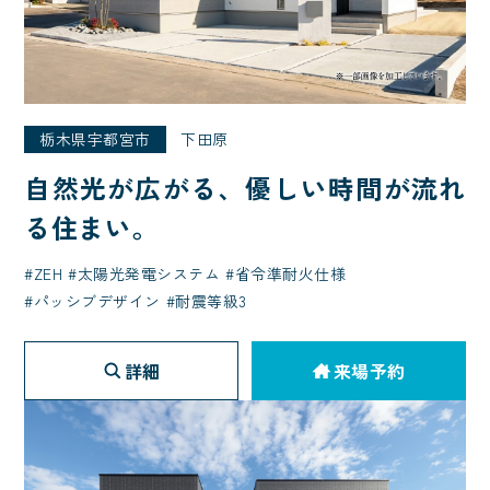
栃木県宇都宮市
下田原
自然光が広がる、優しい時間が流れ
る住まい。
ZEH
太陽光発電システム
省令準耐火仕様
パッシブデザイン
耐震等級3
詳細
来場予約