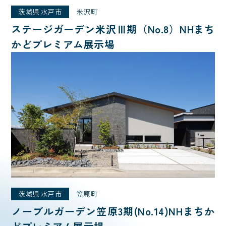
茨城県水戸市
米沢町
ステージガーデン米沢Ⅲ期（No.8）NHまち
かどプレミアム展示場
茨城県水戸市
笠原町
ノーブルガーデン笠原3期(No.14)NHまちか