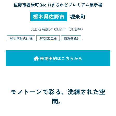
佐野市堀米町(No.1)まちかどプレミアム展示場
栃木県佐野市
堀米町
3LDK
2階建／
103.51㎡（31.25坪）
省令準耐火仕様
JWOOD工法
耐震等級3
来場予約はこちらから
モノトーンで彩る、洗練された空
間。