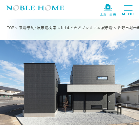
土地・建売
TOP
>
来場予約/展示場検索
>
NHまちかどプレミアム展示場
>
佐野市堀米町