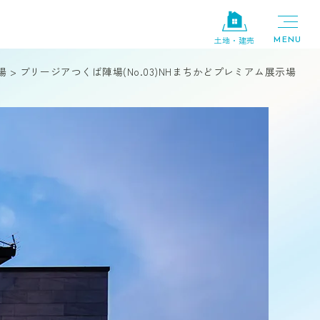
土地・建売
場
>
ブリージアつくば陣場(No.03)NHまちかどプレミアム展示場