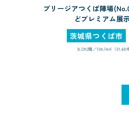
ブリージアつくば陣場(No.0
どプレミアム展
茨城県つくば市
3LDK
2階／
104.74㎡（31.6