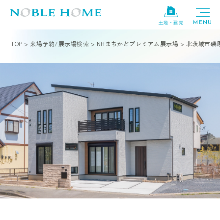
土地・建売
TOP
>
来場予約/展示場検索
>
NHまちかどプレミアム展示場
>
北茨城市磯原