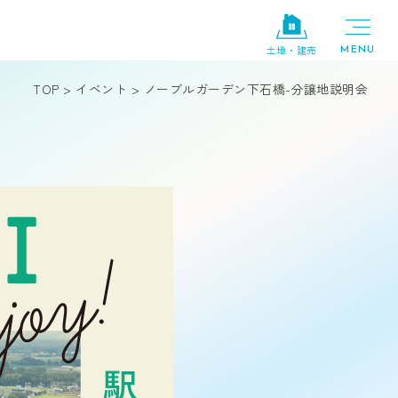
土地・建売
TOP
>
イベント
>
ノーブルガーデン下石橋-分譲地説明会