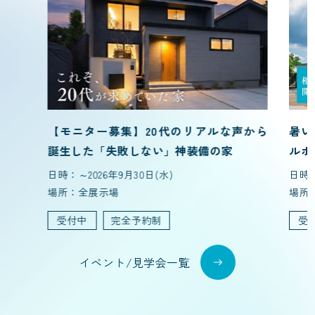
【モニター募集】20代のリアルな声から
暑い
誕生した「失敗しない」神装備の家
ルホ
日時：～2026年9月30日(水)
日時：～
場所：全展示場
場所
受付中
完全予約制
受
イベント/見学会一覧