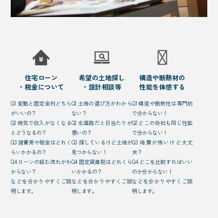
住宅ローン
希望の土地探し
構造や断熱材の
・税金について
・設計相談等
性能を体感する
Q1 変動と固定金利どちら
Q1 土地の選び方がわから
Q1 構造や断熱性は専門的
がいいの？
ない？
で分からない！
Q2 病気で収入がなくなる
Q2 北道路だと日当たりが
Q2 どこの会社も同じ性能
とどうなるの？
悪いの？
で分からない！
Q3 諸費用や税金はどれく
Q3 探しているけど土地が
Q3 地震が怖いけど大丈
らいかかるの？
見つからない！
夫？
Q4 ローンの組む流れがわ
Q4 固定資産税はどれくら
Q4 どこを比較すればいい
からない？
いかかるの？
のか分からない！
などを分かりやすくご説
などを分かりやすくご説
などを分かりやすくご説
明します。
明します。
明します。