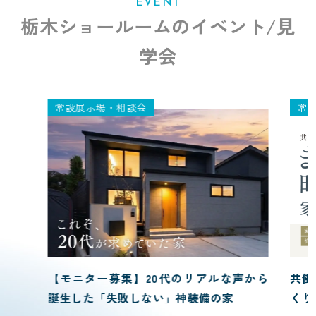
EVENT
栃木ショールームのイベント/見
学会
常設展示場・相談会
常
【モニター募集】20代のリアルな声から
共働
誕生した「失敗しない」神装備の家
くり