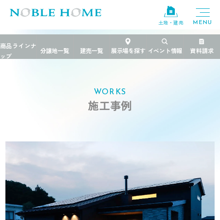
土地・建売
TOP
>
施工事例
>
茨城県
>
薪ストーブのある平屋
WORKS
施工事例