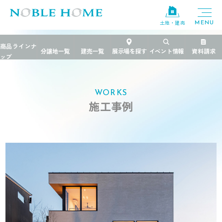
土地・建売
TOP
>
施工事例
>
茨城県
>
今の自分たちを常に受け止める家
WORKS
施工事例