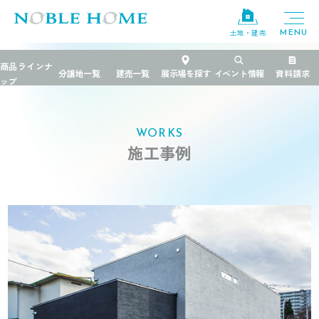
土地・建売
TOP
>
施工事例
>
茨城県
>
日立コートハウス
WORKS
施工事例