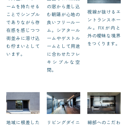
ームを持たせる
の窓から差し込
視線が抜けるエ
ことでシンプル
む朝陽が心地の
ントランスホー
でありながら存
良いフリールー
ル。FIXが内と
在感を感じつつ
ム。シアタール
外の曖昧な境界
街並みに溶け込
ームやゲストル
をつくります。
む佇まいとして
ームとして用途
います。
に合わせたフレ
キシブルな空
間。
地域に根差した
リビングダイニ
細部へのこだわ