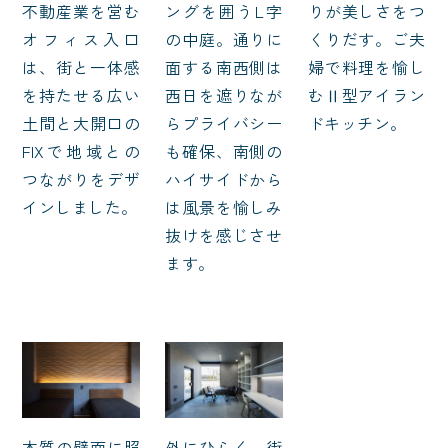
不動産業を営む
ングを囲うL字
りが美しさをつ
オフィス入口
の中庭。通りに
くりだす。ご夫
は、街と一体感
面する南西側は
婦で料理を愉し
を持たせる広い
西日を遮りなが
むⅡ型アイラン
土間と大開口の
らプライバシー
ドキッチン。
FIXで地域との
も確保、南側の
つながりをデザ
ハイサイドから
インしました。
は風景を愉しみ
抜けを感じさせ
ます。
木質の壁面に照
外にひらく、街