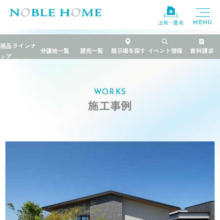
土地・建売
TOP
>
施工事例
>
茨城県
>
自然を映す機能美の家
WORKS
施工事例