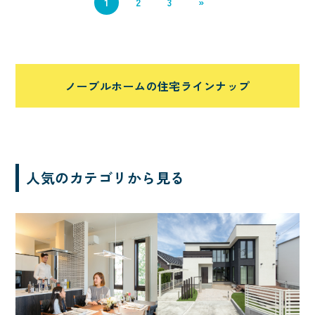
1
2
3
»
自転車
アウトドア・レジャー
ホテルライク
趣味と暮らす
インテリア・内観
二の字キッチン
ノーブルホームの住宅ラインナップ
車
エアシス
勾配天井
造作物
オリジナルフロア
北欧
間接照明
収納たっぷり
人気のカテゴリから見る
サーフィン
吹き抜けのある家
非日常
シアター
回遊動線
音楽
シニアにやさしい
太陽光発電
中庭
シャワールーム
子育て