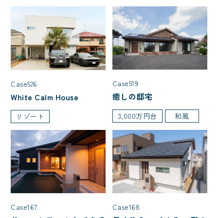
入居人数
3人家族(子ども1人)
4人家族(子ども2人)
5人以上
Case519
Case526
夫婦2人暮らし
癒しの邸宅
White Calm House
3,000万円台
和風
リゾート
階数
1.5階建て
2階建て
平屋
種類
二世帯住宅
店舗併用住宅
Case168
Case167