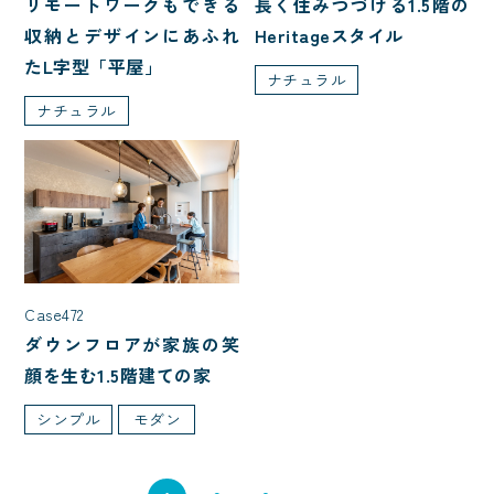
長く住みつづける1.5階の
リモートワークもできる
特殊建築
Heritageスタイル
収納とデザインにあふれ
たL字型「平屋」
ナチュラル
屋根型
ナチュラル
入母屋
切妻
大屋根
寄棟
片流れ
こだわり・性能
Case472
2階リビング
ハイトリビング
ダウンフロアが家族の笑
顔を生む1.5階建ての家
白い外観
L型キッチン
シンプル
モダン
ファミリークローク
自然素材
アイランドキッチン
ペットと暮らす