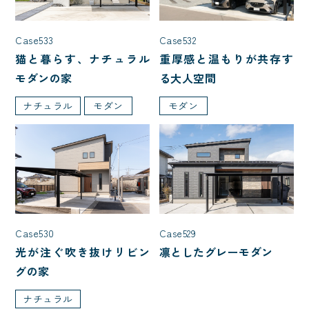
1,000万円台
2,000万円台
3,000万円台
4,000万円台
Case532
Case533
5,000万円台
重厚感と温もりが共存す
猫と暮らす、ナチュラル
る大人空間
モダンの家
モダン
ナチュラル
モダン
部屋数
3LDK
4LDK
5LDK
7LDK
2LDK
家を建てた年齢
Case530
Case529
光が注ぐ吹き抜けリビン
凛としたグレーモダン
20代で建てた家
30代で建てた家
グの家
40代で建てた家
50代で建てた家
ナチュラル