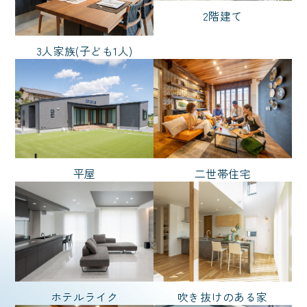
ただいま動線
家事がしやすい
2階建て
ニッチ
対面キッチン
3人家族(子ども1人)
ノーブルタイル
犬と暮らす
バイク
猫と暮らす
スタイル
平屋
二世帯住宅
シンプル
ナチュラル
ノーブルスタイル
モダン
リゾート
和風
輸入風
広さ
ホテルライク
吹き抜けのある家