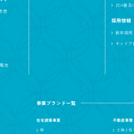
ZEH普
吹き抜けのある家
非日常
シアター
思想
ニアにやさしい
太陽光発電
中庭
シャワ
採用情報
ただいま動線
家事がしやすい
ニッチ
対
新卒採用
犬と暮らす
バイク
猫と暮らす
キャリア
白い外観
L型キッチン
ファミリークロ
蓄電池
アイランドキッチン
ペットと暮らす
自転車
ジャー
ホテルライク
趣味と暮らす
イン
車
エアシス
勾配天井
造作物
事業ブランド一覧
ア
北欧
間接照明
収納たっぷり
住宅建築事業
不動産事業
粋
土地と住