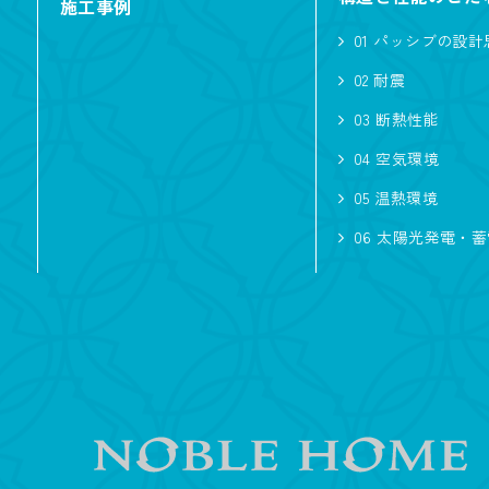
施工事例
サーフィン
01 パッシブの設計
音楽
シ
02 耐震
子育て
03 断熱性能
ノーブルタイル
04 空気環境
05 温熱環境
ハイトリビング
06 太陽光発電・
自然素材
アウトドア・レ
二の字キッチン
オリジナルフロ
スタイル