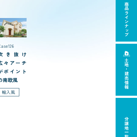
商品ラインナップ
Case126
吹き抜け
土地・建売情報
広々アーチ
がポイント
の南欧風
輸入風
分譲地一覧