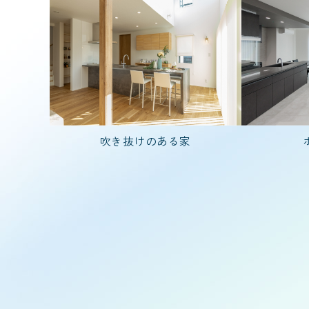
1,000万円台
部屋数
3LDK
4L
吹き抜けのある家
家を建てた年齢
20代で建てた家
入居人数
3人家族(子ども1