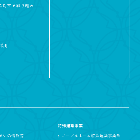
及に対する取り組み
回遊動線
ールーム
面キッチン
2階リビング
採用
ーク
テリア・内観
特殊建築事業
まいの情報館
ノーブルホーム特殊建築事業部