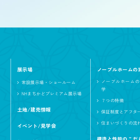
階数
1.5階建て
種類
二世帯住宅
展示場
ノーブルホームの
ノーブルホームの
常設展示場・ショールーム
学
屋根型
NHまちかどプレミアム展示場
７つの特徴
入母屋
土地/建売情報
保証制度とアフタ
住まいづくりの流
イベント/見学会
こだわり・性能
構造と性能のこだ