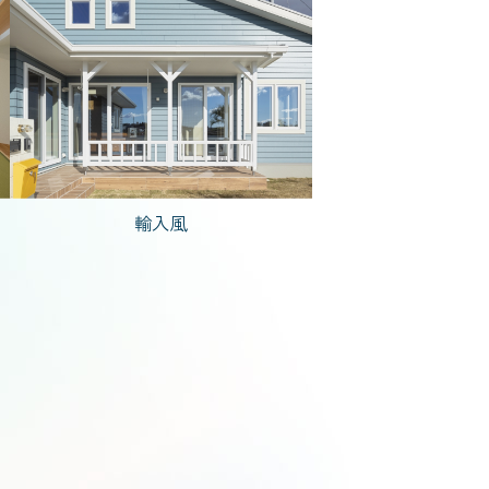
5,000万円台
輸入風
で建てた家
人暮らし