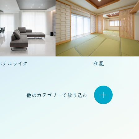
2,000万円台
3,000万円台
4,000万円台
DK
5LDK
7LDK
2LDK
検索する
リセットする
ホテルライク
和風
30代で建てた家
40代で建てた家
50代
他のカテゴリーで絞り込む
人)
4人家族(子ども2人)
5人以上
夫婦2