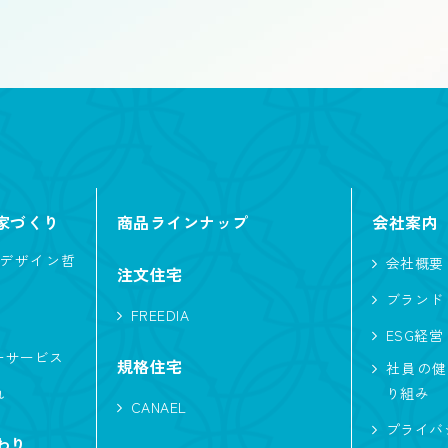
2階建て
平屋
店舗併用住宅
特殊建築
家づくり
商品ラインナップ
会社案内
デザイン哲
会社概要
注文住宅
ブランド
FREEDIA
ESG経営
切妻
大屋根
寄棟
片流れ
ーサービス
規格住宅
社員の健
れ
り組み
CANAEL
プライバ
わり