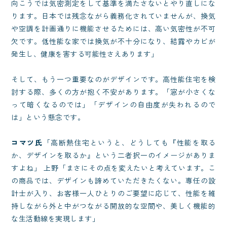
向こうでは気密測定をして基準を満たさないとやり直しにな
ります。日本では残念ながら義務化されていませんが、換気
や空調を計画通りに機能させるためには、高い気密性が不可
欠です。低性能な家では換気が不十分になり、結露やカビが
発生し、健康を害する可能性さえあります」
そして、もう一つ重要なのがデザインです。高性能住宅を検
討する際、多くの方が抱く不安があります。「窓が小さくな
って暗くなるのでは」「デザインの自由度が失われるので
は」という懸念です。
コマツ氏
「高断熱住宅というと、どうしても『性能を取る
か、デザインを取るか』という二者択一のイメージがありま
すよね」 上野「まさにその点を変えたいと考えています。こ
の商品では、デザインも諦めていただきたくない。専任の設
計士が入り、お客様一人ひとりのご要望に応じて、性能を維
持しながら外と中がつながる開放的な空間や、美しく機能的
な生活動線を実現します」