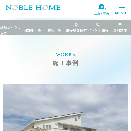
土地・建売
TOP
>
施工事例
>
茨城県
>
魅せるガレージハウス
WORKS
施工事例