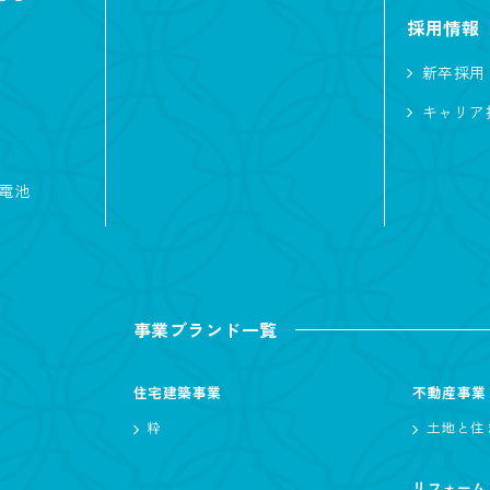
犬と暮らす
バイク
猫と暮らす
採用情報
白い外観
L型キッチン
ファミリークロ
新卒採用
アイランドキッチン
ペットと暮らす
自転車
キャリア
蓄電池
リゾート
和風
輸入風
シンプル
ナ
ル
事業ブランド一覧
住宅建築事業
不動産事業
粋
土地と住
坪 〜
坪
リフォーム