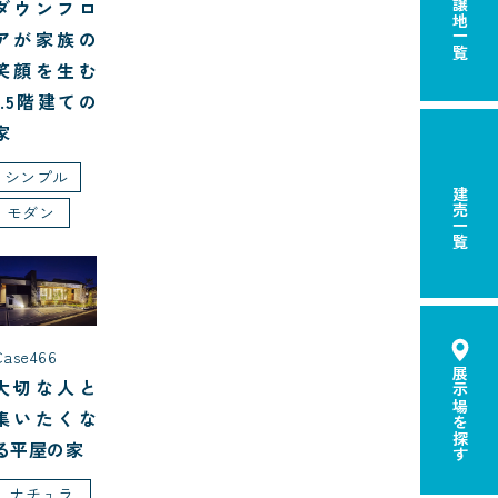
分譲地一覧
ダウンフロ
アが家族の
笑顔を生む
1.5階建ての
家
シンプル
建売一覧
モダン
Case466
展示場を探す
大切な人と
集いたくな
る平屋の家
ナチュラ