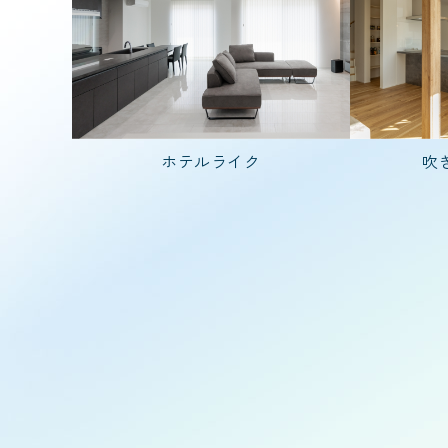
50代で建てた家
入居人数
ホテルライク
吹
夫婦2人暮らし
階数
平屋
1.
種類
特殊建築