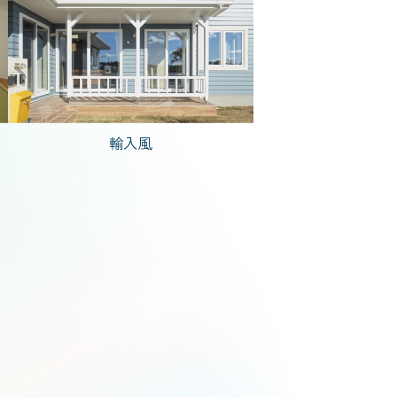
で建てた家
輸入風
5人以上