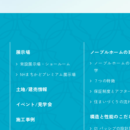
屋根型
寄棟
片
こだわり・性能
展示場
ノーブルホームの
ノーブルホームの
常設展示場・ショールーム
アウトドア・レ
学
NHまちかどプレミアム展示場
二の字キッチン
７つの特徴
土地/建売情報
オリジナルフロ
保証制度とアフタ
吹き抜けのある
住まいづくりの流
イベント/見学会
シニアにやさし
構造と性能のこだ
施工事例
ただいま動線
01 パッシブの設計