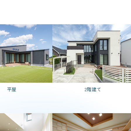
粋
PREMIER GRANFORT
FREEDIA
4,000万円台
5,000万円台
1,000万円台
平屋
2階建て
DK
3LDK
4LDK
5LDK
検索する
リセットする