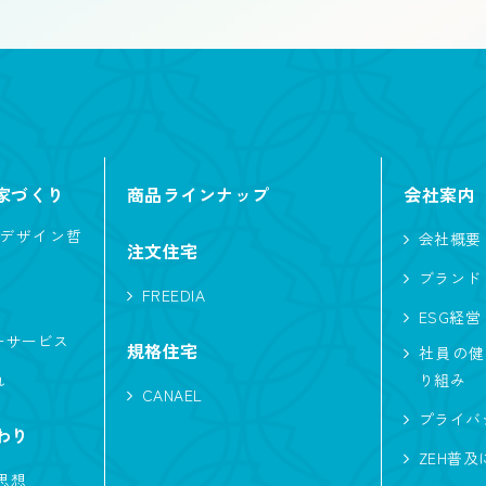
流れ
入母屋
切妻
大屋根
家づくり
商品ラインナップ
会社案内
デザイン哲
会社概要
ジャー
ホテルライク
趣味と暮らす
イン
注文住宅
ブランド
車
エアシス
勾配天井
造作物
FREEDIA
ESG経営
ア
北欧
間接照明
収納たっぷり
ーサービス
規格住宅
社員の健
家
非日常
シアター
回遊動線
音
れ
り組み
CANAEL
プライバ
い
太陽光発電
中庭
シャワールーム
わり
ZEH普
家事がしやすい
ニッチ
対面キッチン
思想