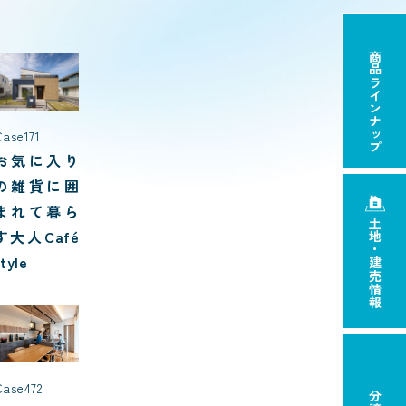
商品ラインナップ
ase171
お気に入り
の雑貨に囲
まれて暮ら
土地・建売情報
す大人Café
style
Case472