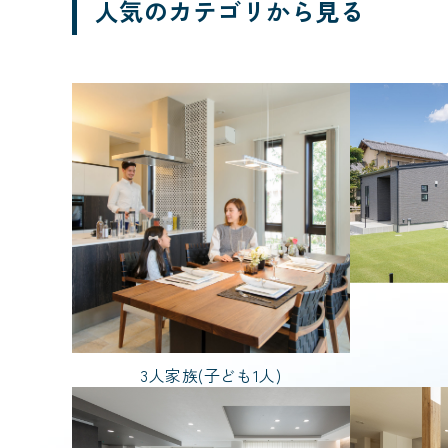
人気のカテゴリから見る
ブランド
規格住宅
価格帯
3,000万円台
部屋数
7LDK
2L
3人家族(子ども1人)
家を建てた年齢