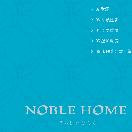
ノーブルタイル
02 耐震
ハイトリビング
03 断熱性能
自然素材
04 空気環境
05 温熱環境
スタイル
06 太陽光発電・
モダン
ノーブルスタイ
広さ