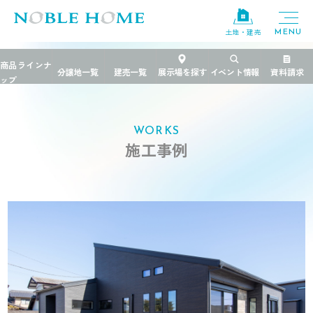
土地・建売
TOP
>
施工事例
>
茨城県
>
大人かっこいい平屋
WORKS
施工事例