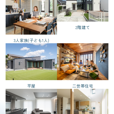
ノーブルタイル
犬と暮らす
バイク
猫と暮らす
2階リビング
ハイトリビング
2階建て
白い外観
3人家族(子ども1人)
スタイル
ナチュラル
ノーブルスタイル
モダン
リゾート
和風
平屋
二世帯住宅
輸入風
シンプル
広さ