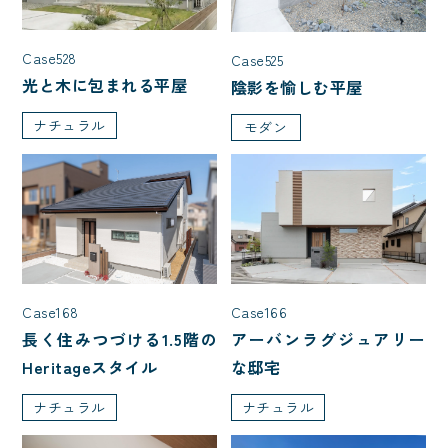
2,000万円台
3,000万円台
4,000万円台
5,000万円台
Case528
Case525
1,000万円台
光と木に包まれる平屋
陰影を愉しむ平屋
ナチュラル
モダン
部屋数
4LDK
5LDK
7LDK
2LDK
3LDK
Case168
Case166
家を建てた年齢
長く住みつづける1.5階の
アーバンラグジュアリー
Heritageスタイル
な邸宅
30代で建てた家
40代で建てた家
ナチュラル
ナチュラル
50代で建てた家
20代で建てた家