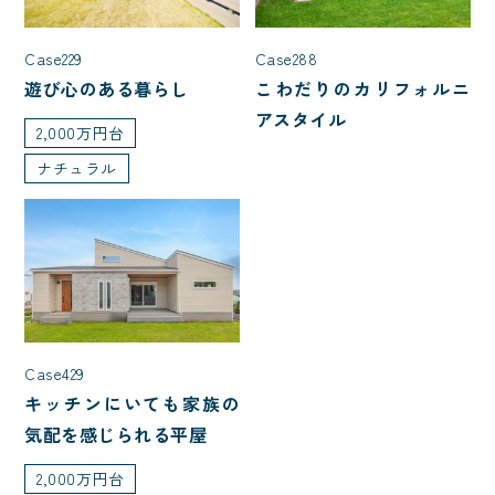
屋根型
Case288
Case229
こわだりのカリフォルニ
遊び心のある暮らし
切妻
大屋根
寄棟
アスタイル
2,000万円台
片流れ
入母屋
ナチュラル
こだわり・性能
L型キッチン
ファミリークローク
自然素材
アイランドキッチン
Case429
ペットと暮らす
自転車
キッチンにいても家族の
アウトドア・レジャー
ホテルライク
気配を感じられる平屋
趣味と暮らす
インテリア・内観
2,000万円台