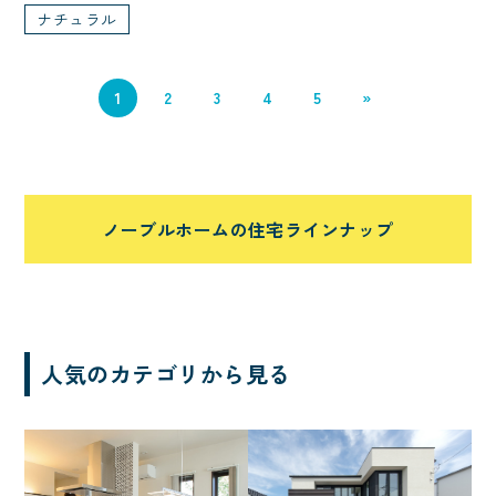
ナチュラル
二の字キッチン
車
エアシス
勾配天井
造作物
1
2
3
4
5
»
オリジナルフロア
北欧
間接照明
収納たっぷり
サーフィン
吹き抜けのある家
ノーブルホームの住宅ラインナップ
非日常
シアター
回遊動線
音楽
シニアにやさしい
太陽光発電
中庭
人気のカテゴリから見る
シャワールーム
子育て
ただいま動線
家事がしやすい
ニッチ
対面キッチン