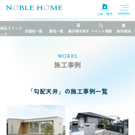
×
土地・建売
TOP
>
施工事例
>
勾配天井
エリア
栃木県
茨城県
千葉県
WORKS
施工事例
ブランド
規格住宅
粋
「勾配天井」の施工事例一覧
PREMIER GRANFORT
FREEDIA
価格帯