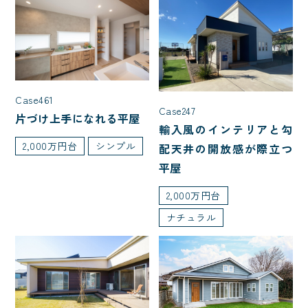
入居人数
4人家族(子ども2人)
5人以上
夫婦2人暮らし
3人家族(子ども1人)
Case461
Case247
片づけ上手になれる平屋
輸入風のインテリアと勾
階数
2,000万円台
シンプル
配天井の開放感が際立つ
平屋
2階建て
平屋
1.5階建て
2,000万円台
ナチュラル
種類
二世帯住宅
店舗併用住宅
特殊建築