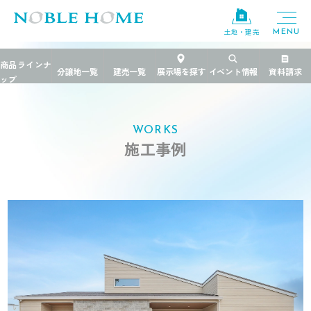
土地・建売
TOP
>
施工事例
>
茨城県
>
キッチンにいても家族の気配を感じられる平屋
WORKS
施工事例