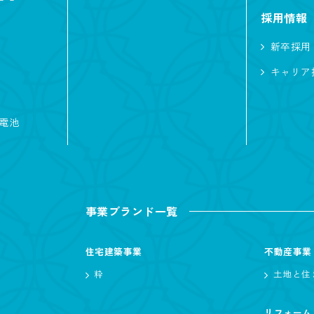
ア
北欧
間接照明
収納たっぷり
採用情報
家
非日常
シアター
回遊動線
音
新卒採用
い
太陽光発電
中庭
シャワールーム
キャリア
蓄電池
ナチュラル
ノーブルスタイル
モダン
入風
事業ブランド一覧
住宅建築事業
不動産事業
粋
土地と住
坪 〜
坪
リフォーム