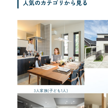
人気のカテゴリから見る
ブランド
FREEDIA
価格帯
1,000万円台
部屋数
3LDK
4L
3人家族(子ども1人)
家を建てた年齢