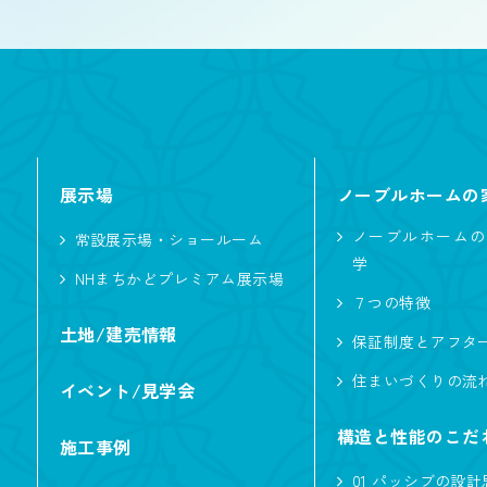
屋根型
入母屋
こだわり・性能
展示場
ノーブルホームの
ノーブルホームの
常設展示場・ショールーム
ただいま動線
学
NHまちかどプレミアム展示場
ノーブルタイル
７つの特徴
ハイトリビング
土地/建売情報
保証制度とアフタ
自然素材
住まいづくりの流
イベント/見学会
アウトドア・レ
構造と性能のこだ
施工事例
二の字キッチン
01 パッシブの設計