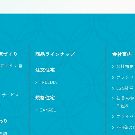
切妻
大屋根
寄棟
片流れ
家づくり
商品ラインナップ
会社案内
デザイン哲
会社概要
家事がしやすい
ニッチ
対面キッチン
注文住宅
ブランド
犬と暮らす
バイク
猫と暮らす
FREEDIA
ESG経営
白い外観
L型キッチン
ファミリークロ
ーサービス
規格住宅
社員の健
アイランドキッチン
ペットと暮らす
自転車
れ
り組み
CANAEL
ジャー
ホテルライク
趣味と暮らす
イン
プライバ
わり
ZEH普
車
エアシス
勾配天井
造作物
思想