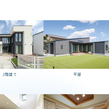
規格住宅
粋
PREMIER GRANFORT
2,000万円台
3,000万円台
4,000万円台
2階建て
平屋
DK
5LDK
7LDK
2LDK
検索する
リセットする