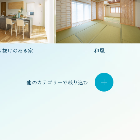
30代で建てた家
40代で建てた家
50代
き抜けのある家
和風
人)
4人家族(子ども2人)
5人以上
夫婦2
他のカテゴリーで絞り込む
2階建て
平屋
店舗併用住宅
特殊建築