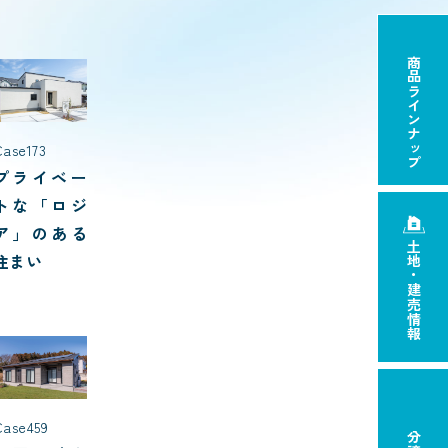
商品ラインナップ
Case173
プライベー
トな「ロジ
ア」のある
土地・建売情報
住まい
Case459