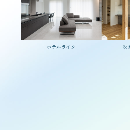
20代で建てた家
入居人数
ホテルライク
吹
3人家族(子ども1
階数
1.5階建て
種類
二世帯住宅