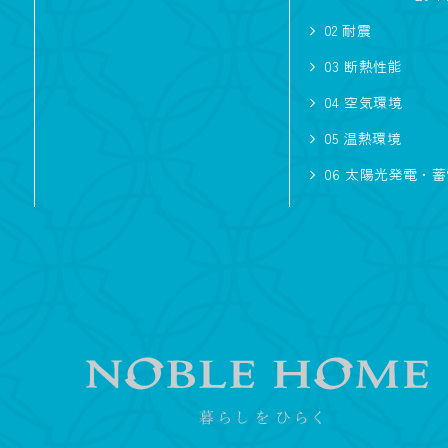
オリジナルフロ
02 耐震
吹き抜けのある
03 断熱性能
シニアにやさし
04 空気環境
05 温熱環境
スタイル
06 太陽光発電・
シンプル
和風
輸
広さ