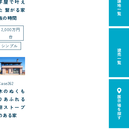
分譲地一覧
平屋で叶え
た 繋がる家
族の時間
2,000万円
台
シンプル
建売一覧
Case262
木のぬくも
展示場を探す
りあふれる
薪ストーブ
のある家