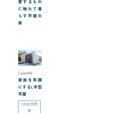
愛するもの
に触れて暮
らす平屋の
家
Case458
家族を笑顔
にするL字型
平屋
2,000万円
台