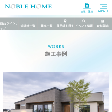
土地・建売
TOP
>
施工事例
>
アトリエのある平屋
WORKS
施工事例