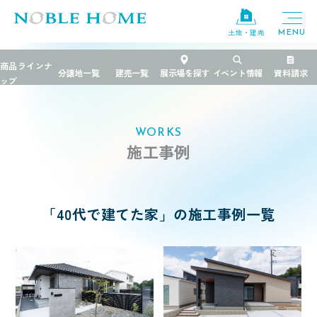
×
土地・建売
TOP
>
施工事例
>
40代で建てた家
エリア
茨城県
千葉県
栃木県
WORKS
施工事例
ブランド
規格住宅
粋
「40代で建てた家」の施工事例一覧
PREMIER GRANFORT
FREEDIA
価格帯