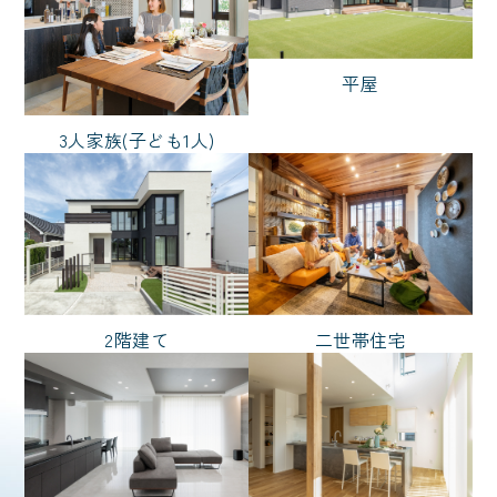
車
エアシス
勾配天井
造作物
オリジナルフロア
北欧
平屋
間接照明
収納たっぷり
3人家族(子ども1人)
サーフィン
吹き抜けのある家
非日常
シアター
回遊動線
音楽
シニアにやさしい
太陽光発電
中庭
2階建て
二世帯住宅
シャワールーム
子育て
ただいま動線
家事がしやすい
ニッチ
対面キッチン
ノーブルタイル
犬と暮らす