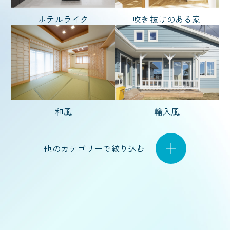
バイク
猫と暮らす
ホテルライク
吹き抜けのある家
2階リビング
ハイトリビング
白い外観
L型キッチン
ファミリークローク
自然素材
スタイル
和風
輸入風
ノーブルスタイル
モダン
他のカテゴリーで絞り込む
リゾート
和風
輸入風
シンプル
ナチュラル
広さ