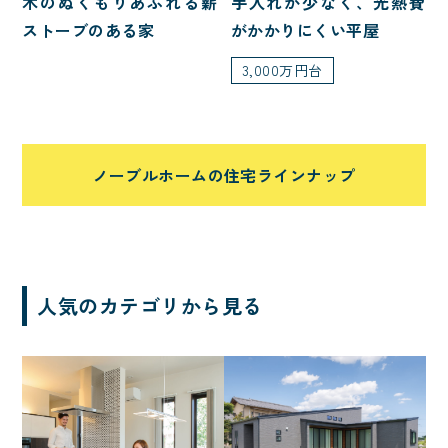
木のぬくもりあふれる薪
手入れが少なく、光熱費
二世帯住宅
ストーブのある家
がかかりにくい平屋
3,000万円台
屋根型
大屋根
寄棟
片流れ
ノーブルホームの住宅ラインナップ
入母屋
切妻
こだわり・性能
人気のカテゴリから見る
アイランドキッチン
ペットと暮らす
自転車
アウトドア・レジャー
ホテルライク
趣味と暮らす
インテリア・内観
二の字キッチン