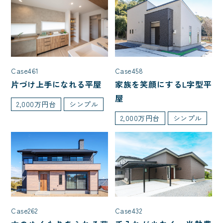
入居人数
5人以上
夫婦2人暮らし
3人家族(子ども1人)
Case458
Case461
家族を笑顔にするL字型平
片づけ上手になれる平屋
4人家族(子ども2人)
屋
2,000万円台
シンプル
2,000万円台
シンプル
階数
平屋
1.5階建て
2階建て
種類
Case262
Case432
店舗併用住宅
特殊建築