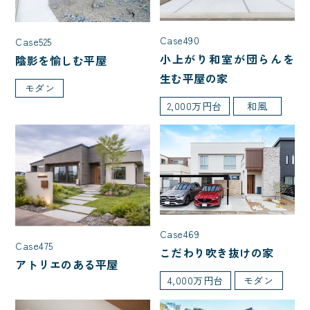
2,000万円台
3,000万円台
4,000万円台
5,000万円台
Case490
Case525
1,000万円台
小上がり和室が団らんを
陰影を愉しむ平屋
生む平屋の家
モダン
2,000万円台
和風
部屋数
5LDK
7LDK
2LDK
3LDK
4LDK
家を建てた年齢
Case469
Case475
こだわり吹き抜けの家
40代で建てた家
50代で建てた家
アトリエのある平屋
4,000万円台
モダン
20代で建てた家
30代で建てた家