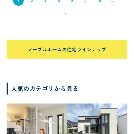
1
2
3
4
5
...
10
...
2階リビング
ハイトリビング
»
白い外観
L型キッチン
ファミリークローク
自然素材
アイランドキッチン
ペットと暮らす
ノーブルホームの住宅ラインナップ
自転車
アウトドア・レジャー
ホテルライク
趣味と暮らす
インテリア・内観
二の字キッチン
人気のカテゴリから見る
車
エアシス
勾配天井
造作物
オリジナルフロア
北欧
間接照明
収納たっぷり
サーフィン
吹き抜けのある家