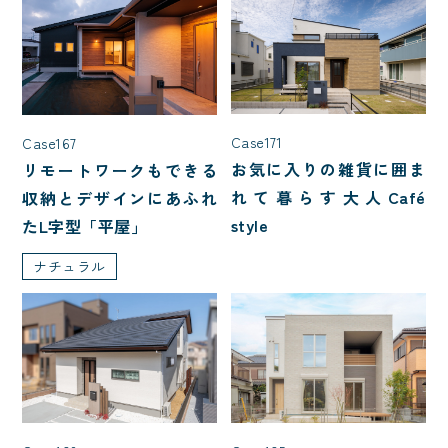
入居人数
3人家族(子ども1人)
4人家族(子ども2人)
5人以上
Case171
Case167
お気に入りの雑貨に囲ま
リモートワークもできる
夫婦2人暮らし
れて暮らす大人Café
収納とデザインにあふれ
style
たL字型「平屋」
階数
ナチュラル
1.5階建て
2階建て
平屋
種類
二世帯住宅
店舗併用住宅