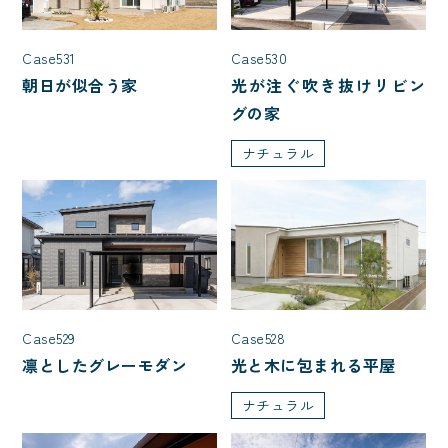
1,000万円台
2,000万円台
3,000万円台
4,000万円台
Case530
Case531
5,000万円台
光が注ぐ吹き抜けリビン
朝日が似合う家
グの家
ナチュラル
部屋数
3LDK
4LDK
5LDK
7LDK
2LDK
家を建てた年齢
Case529
Case528
凛としたグレーモダン
光と木に包まれる平屋
20代で建てた家
30代で建てた家
ナチュラル
40代で建てた家
50代で建てた家