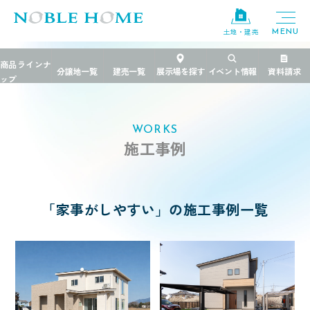
×
土地・建売
TOP
>
施工事例
>
家事がしやすい
エリア
千葉県
栃木県
茨城県
WORKS
施工事例
ブランド
FREEDIA
規格住宅
粋
「家事がしやすい」の施工事例一覧
PREMIER GRANFORT
価格帯