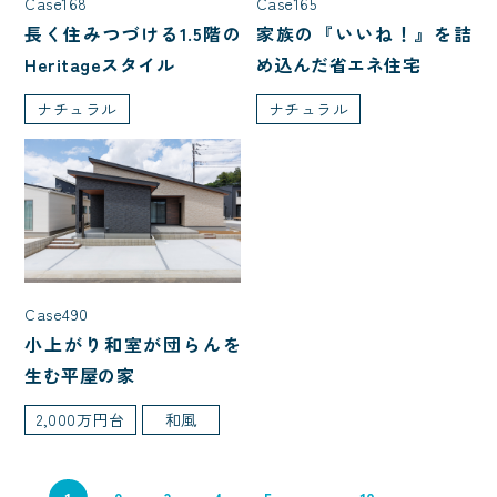
Case168
Case165
特殊建築
長く住みつづける1.5階の
家族の『いいね！』を詰
Heritageスタイル
め込んだ省エネ住宅
屋根型
ナチュラル
ナチュラル
入母屋
切妻
大屋根
寄棟
片流れ
こだわり・性能
Case490
ただいま動線
家事がしやすい
小上がり和室が団らんを
生む平屋の家
ニッチ
対面キッチン
2,000万円台
和風
ノーブルタイル
犬と暮らす
バイク
猫と暮らす