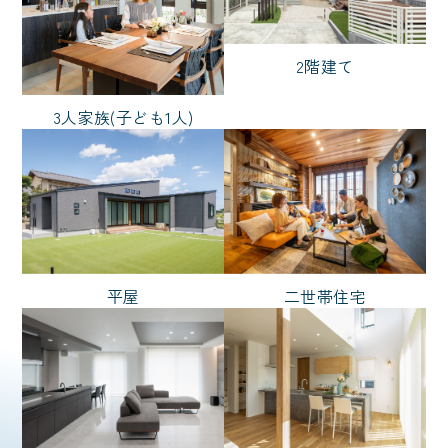
非日常
シアター
回遊動線
音楽
シニアにやさしい
2階建て
太陽光発電
中庭
3人家族(子ども1人)
シャワールーム
子育て
スタイル
シンプル
ナチュラル
平屋
二世帯住宅
ノーブルスタイル
モダン
リゾート
和風
輸入風
広さ