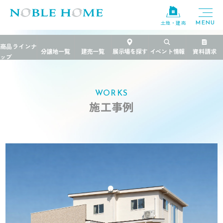
土地・建売
TOP
>
施工事例
>
茨城県
>
朝日が似合う家
WORKS
施工事例