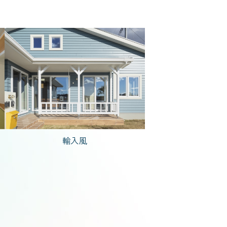
で建てた家
人暮らし
輸入風