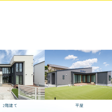
栃木県
茨城県
規格住宅
粋
PREMIER GRANFORT
2,000万円台
3,000万円台
4,000万円台
2階建て
平屋
DK
5LDK
7LDK
2LDK
検索する
リセットする