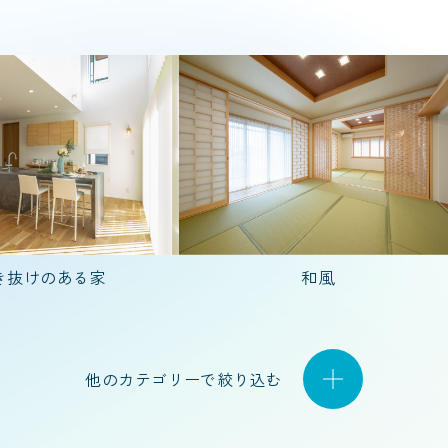
30代で建てた家
40代で建てた家
50代
人)
4人家族(子ども2人)
5人以上
夫婦2
き抜けのある家
和風
2階建て
平屋
他のカテゴリーで絞り込む