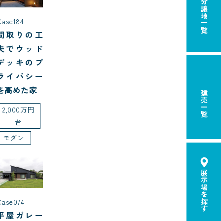
分譲地一覧
Case184
間取りの工
夫でウッド
デッキのプ
ライバシー
を高めた家
建売一覧
2,000万円
台
モダン
展示場を探す
Case074
平屋ガレー