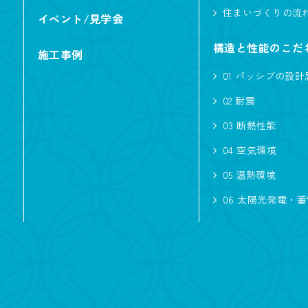
住まいづくりの流
イベント/見学会
二の字キッチン
構造と性能のこだ
施工事例
オリジナルフロ
01 パッシブの設計
吹き抜けのある
02 耐震
シニアにやさし
03 断熱性能
04 空気環境
スタイル
05 温熱環境
シンプル
06 太陽光発電・
和風
輸
広さ