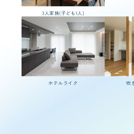
3人家族(子ども1人)
家を建てた年齢
20代で建てた家
入居人数
3人家族(子ども1
ホテルライク
吹
階数
1.5階建て
種類