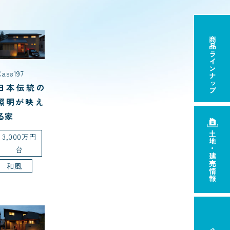
商品ラインナップ
Case197
日本伝統の
照明が映え
る家
土地・建売情報
3,000万円
台
和風