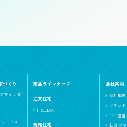
店舗併用住宅
特殊建築
切妻
大屋根
寄棟
片流れ
家事がしやすい
ニッチ
対面キッチン
家づくり
商品ラインナップ
会社案内
犬と暮らす
バイク
猫と暮らす
デザイン哲
会社概要
注文住宅
白い外観
L型キッチン
ファミリークロ
ブランド
FREEDIA
アイランドキッチン
ペットと暮らす
自転車
ESG経営
ーサービス
規格住宅
社員の健
ジャー
ホテルライク
趣味と暮らす
イン