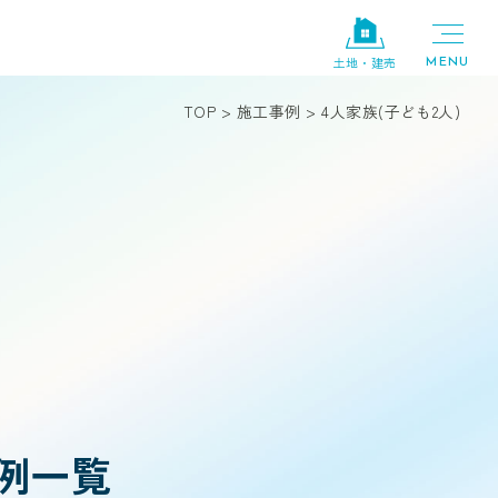
土地・建売
TOP
>
施工事例
>
4人家族(子ども2人)
事例一覧