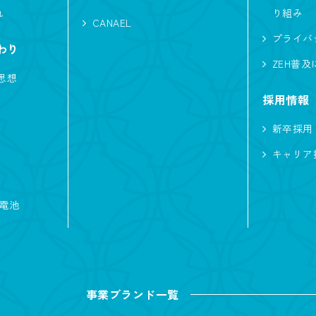
れ
り組み
CANAEL
車
エアシス
勾配天井
造作物
プライバ
わり
ア
北欧
間接照明
収納たっぷり
ZEH普
思想
家
非日常
シアター
回遊動線
音
採用情報
い
太陽光発電
中庭
シャワールーム
新卒採用
キャリア
ナチュラル
ノーブルスタイル
モダン
蓄電池
入風
事業ブランド一覧