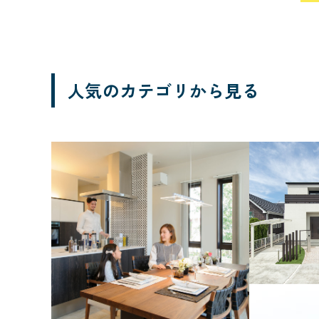
千葉県
人気のカテゴリから見る
ブランド
FREEDIA
価格帯
1,000万円台
部屋数
3LDK
4L