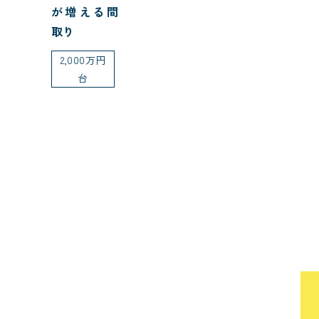
が増える間
取り
2,000万円
台
エリア