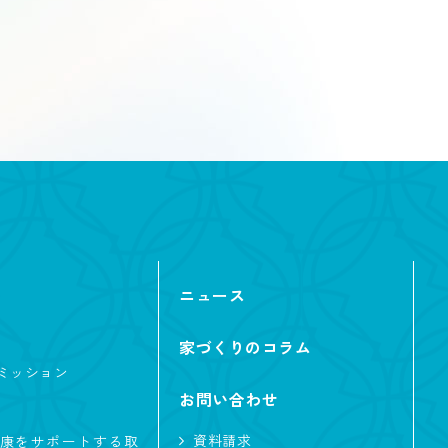
ニュース
2階リビング
家づくりのコラム
ーク
ミッション
お問い合わせ
資料請求
康をサポートする取
テリア・内観