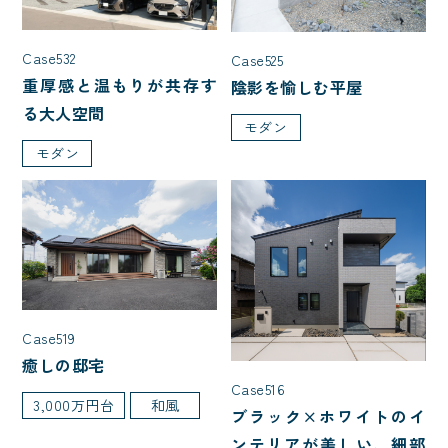
1,000万円台
2,000万円台
3,000万円台
4,000万円台
Case532
Case525
5,000万円台
重厚感と温もりが共存す
陰影を愉しむ平屋
る大人空間
モダン
モダン
部屋数
3LDK
4LDK
5LDK
7LDK
2LDK
家を建てた年齢
Case519
癒しの邸宅
20代で建てた家
30代で建てた家
Case516
3,000万円台
和風
ブラック×ホワイトのイ
40代で建てた家
50代で建てた家
ンテリアが美しい、細部