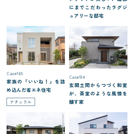
にまでこだわったラグジ
入居人数
ュアリーな邸宅
3人家族(子ども1人)
4人家族(子ども2人)
5人以上
夫婦2人暮らし
階数
Case165
Case514
家族の『いいね！』を詰
玄関土間からつづく和室
め込んだ省エネ住宅
1.5階建て
2階建て
平屋
が、茶室のような風情を
醸す家
ナチュラル
種類
二世帯住宅
店舗併用住宅