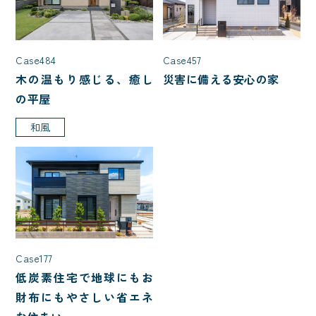
特殊建築
Case457
Case484
屋根型
災害に備える安心の家
木の温もり感じる、癒し
の平屋
入母屋
切妻
大屋根
和風
寄棟
片流れ
こだわり・性能
2階リビング
ハイトリビング
白い外観
L型キッチン
Case177
ファミリークローク
自然素材
低炭素住宅で地球にもお
財布にもやさしい省エネ
アイランドキッチン
ペットと暮らす