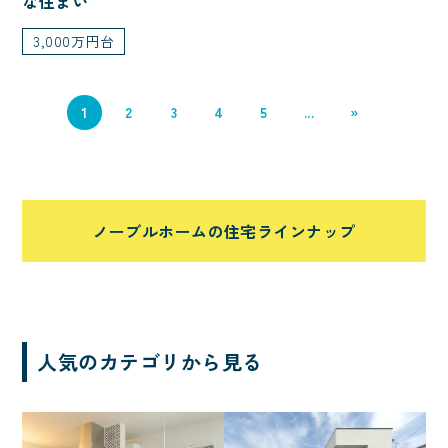
な住まい
自転車
アウトドア・レジャー
3,000万円台
ホテルライク
趣味と暮らす
インテリア・内観
二の字キッチン
1
2
3
4
5
...
»
車
エアシス
勾配天井
造作物
オリジナルフロア
北欧
間接照明
収納たっぷり
ノーブルホームの住宅ラインナップ
サーフィン
吹き抜けのある家
非日常
シアター
回遊動線
音楽
シニアにやさしい
人気のカテゴリから見る
太陽光発電
中庭
シャワールーム
子育て