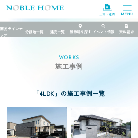
×
土地・建売
TOP
>
施工事例
>
4LDK
エリア
千葉県
栃木県
茨城県
WORKS
施工事例
ブランド
FREEDIA
規格住宅
粋
「4LDK」の施工事例一覧
PREMIER GRANFORT
価格帯