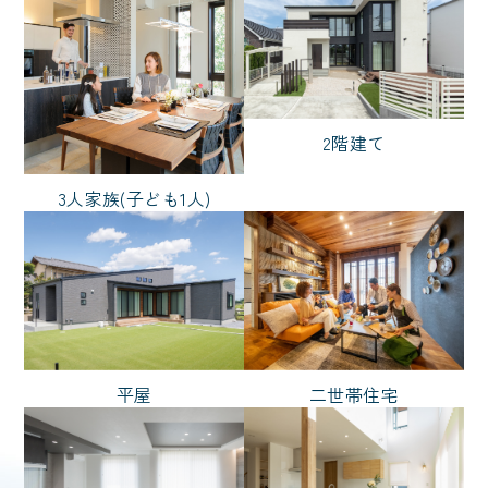
ただいま動線
家事がしやすい
ニッチ
対面キッチン
ノーブルタイル
犬と暮らす
2階建て
バイク
猫と暮らす
3人家族(子ども1人)
スタイル
シンプル
ナチュラル
ノーブルスタイル
モダン
リゾート
和風
輸入風
平屋
二世帯住宅
広さ