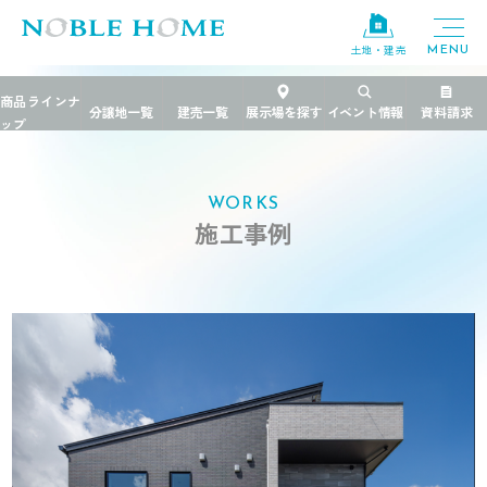
土地・建売
TOP
>
施工事例
>
ブラック×ホワイトのインテリアが美しい、細部にまで
WORKS
施工事例