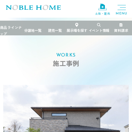
土地・建売
TOP
>
施工事例
>
玄関土間からつづく和室が、茶室のような風情を醸す家
WORKS
施工事例