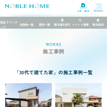
×
土地・建売
TOP
>
施工事例
>
30代で建てた家
エリア
栃木県
茨城県
千葉県
WORKS
施工事例
ブランド
規格住宅
粋
「30代で建てた家」の施工事例一覧
PREMIER GRANFORT
FREEDIA
価格帯