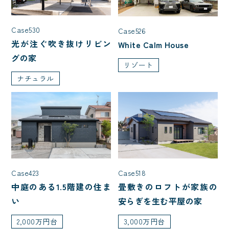
2,000万円台
3,000万円台
4,000万円台
5,000万円台
Case530
Case526
1,000万円台
光が注ぐ吹き抜けリビン
White Calm House
グの家
リゾート
ナチュラル
部屋数
4LDK
5LDK
7LDK
2LDK
3LDK
家を建てた年齢
Case518
Case423
畳敷きのロフトが家族の
中庭のある1.5階建の住ま
30代で建てた家
40代で建てた家
安らぎを生む平屋の家
い
50代で建てた家
20代で建てた家
3,000万円台
2,000万円台