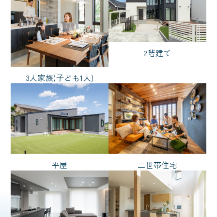
ノーブルタイル
犬と暮らす
バイク
猫と暮らす
2階リビング
ハイトリビング
2階建て
白い外観
3人家族(子ども1人)
スタイル
ナチュラル
ノーブルスタイル
モダン
リゾート
和風
平屋
二世帯住宅
輸入風
シンプル
広さ