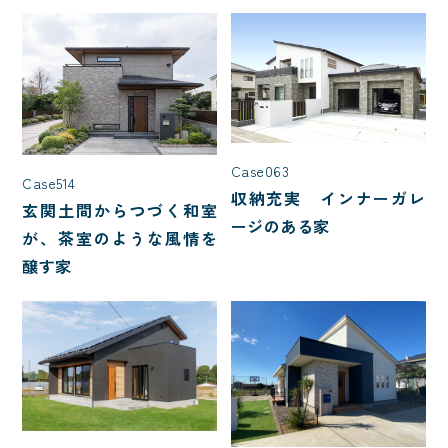
入居人数
4人家族(子ども2人)
5人以上
夫婦2人暮らし
3人家族(子ども1人)
Case063
Case514
収納充実 インナーガレ
階数
玄関土間からつづく和室
ージのある家
が、茶室のような風情を
2階建て
平屋
1.5階建て
醸す家
種類
二世帯住宅
店舗併用住宅
特殊建築