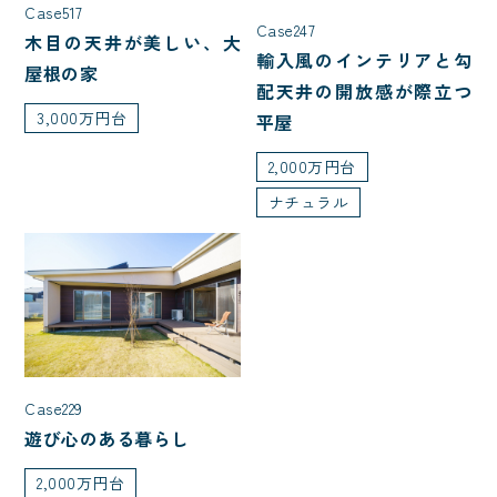
Case517
Case247
木目の天井が美しい、大
屋根型
輸入風のインテリアと勾
屋根の家
配天井の開放感が際立つ
切妻
大屋根
寄棟
3,000万円台
平屋
片流れ
入母屋
2,000万円台
ナチュラル
こだわり・性能
L型キッチン
ファミリークローク
自然素材
アイランドキッチン
ペットと暮らす
自転車
Case229
アウトドア・レジャー
ホテルライク
遊び心のある暮らし
趣味と暮らす
インテリア・内観
2,000万円台