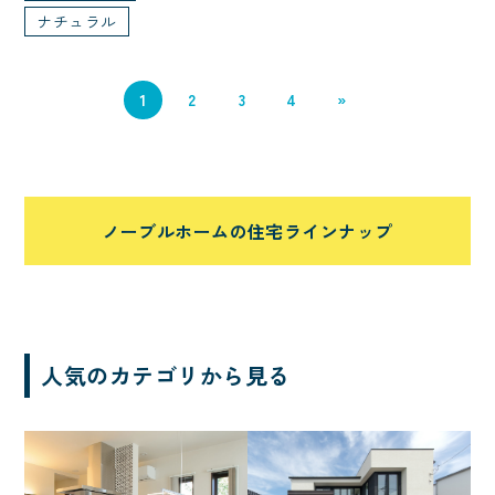
ナチュラル
二の字キッチン
車
エアシス
勾配天井
造作物
1
2
3
4
»
オリジナルフロア
北欧
間接照明
収納たっぷり
サーフィン
吹き抜けのある家
ノーブルホームの住宅ラインナップ
非日常
シアター
回遊動線
音楽
シニアにやさしい
太陽光発電
中庭
人気のカテゴリから見る
シャワールーム
子育て
ただいま動線
家事がしやすい
ニッチ
対面キッチン