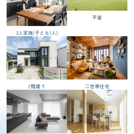
バイク
猫と暮らす
平屋
2階リビング
ハイトリビング
白い外観
L型キッチン
3人家族(子ども1人)
ファミリークローク
自然素材
スタイル
ノーブルスタイル
モダン
2階建て
二世帯住宅
リゾート
和風
輸入風
シンプル
ナチュラル
広さ