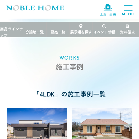
×
土地・建売
TOP
>
施工事例
>
4LDK
エリア
茨城県
千葉県
栃木県
WORKS
施工事例
ブランド
規格住宅
粋
「4LDK」の施工事例一覧
PREMIER GRANFORT
FREEDIA
価格帯