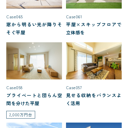
2,000万円台
3,000万円台
4,000万円台
5,000万円台
Case065
Case061
1,000万円台
窓から明るい光が降りそ
平屋×スキップフロアで
そぐ平屋
立体感を
部屋数
5LDK
7LDK
2LDK
3LDK
4LDK
Case058
Case057
家を建てた年齢
プライベートと団らん空
見せる収納をバランスよ
間を分けた平屋
く活用
40代で建てた家
50代で建てた家
2,000万円台
20代で建てた家
30代で建てた家