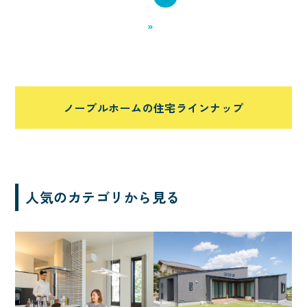
車
エアシス
勾配天井
»
造作物
オリジナルフロア
北欧
間接照明
収納たっぷり
サーフィン
吹き抜けのある家
ノーブルホームの住宅ラインナップ
非日常
シアター
回遊動線
音楽
シニアにやさしい
太陽光発電
中庭
人気のカテゴリから見る
シャワールーム
子育て
ただいま動線
家事がしやすい
ニッチ
対面キッチン
ノーブルタイル
犬と暮らす