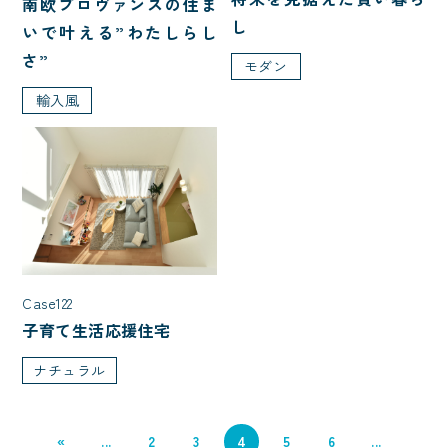
南欧プロヴァンスの住ま
二世帯住宅
し
いで叶える”わたしらし
さ”
モダン
屋根型
輸入風
大屋根
寄棟
片流れ
入母屋
切妻
こだわり・性能
Case122
アイランドキッチン
ペットと暮らす
子育て生活応援住宅
自転車
アウトドア・レジャー
ナチュラル
ホテルライク
趣味と暮らす
インテリア・内観
二の字キッチン
«
...
2
3
4
5
6
...