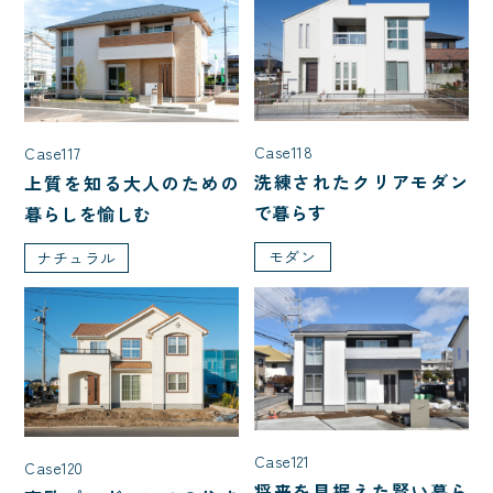
入居人数
5人以上
夫婦2人暮らし
3人家族(子ども1人)
Case118
Case117
洗練されたクリアモダン
上質を知る大人のための
4人家族(子ども2人)
で暮らす
暮らしを愉しむ
モダン
ナチュラル
階数
平屋
1.5階建て
2階建て
種類
Case121
店舗併用住宅
特殊建築
Case120
将来を見据えた賢い暮ら