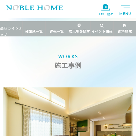
土地・建売
TOP
>
施工事例
>
茨城県
>
見せる収納をバランスよく活用
WORKS
施工事例