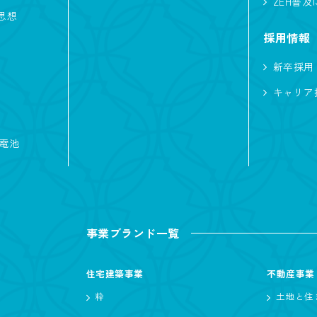
ZEH普
思想
子育て
ただいま動線
家事がしやすい
採用情報
ノーブルタイル
犬と暮らす
バイク
新卒採用
ハイトリビング
白い外観
キャリア
蓄電池
ノーブルスタイル
モダン
リゾート
シンプル
事業ブランド一覧
住宅建築事業
不動産事業
坪 〜
坪
粋
土地と住