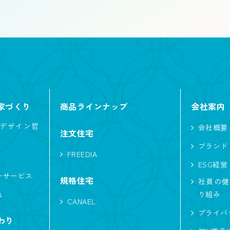
屋根
寄棟
片流れ
入母屋
家づくり
商品ラインナップ
会社案内
ファミリークローク
自然素材
アイランド
デザイン哲
会社概要
注文住宅
自転車
アウトドア・レジャー
ホテルラ
ブランド
FREEDIA
インテリア・内観
二の字キッチン
車
ESG経営
ーサービス
規格住宅
社員の健
造作物
オリジナルフロア
北欧
間接照
れ
り組み
CANAEL
サーフィン
吹き抜けのある家
非日常
プライバ
わり
音楽
シニアにやさしい
太陽光発電
中