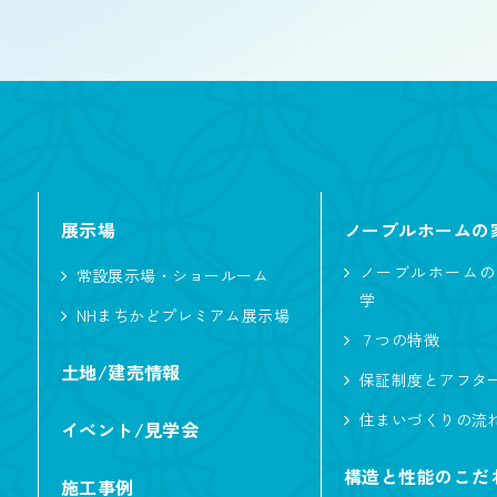
屋根型
切妻
大
こだわり・性能
展示場
ノーブルホームの
L型キッチン
ノーブルホームの
常設展示場・ショールーム
学
ペットと暮らす
NHまちかどプレミアム展示場
７つの特徴
趣味と暮らす
土地/建売情報
保証制度とアフタ
勾配天井
住まいづくりの流
イベント/見学会
収納たっぷり
構造と性能のこだ
施工事例
回遊動線