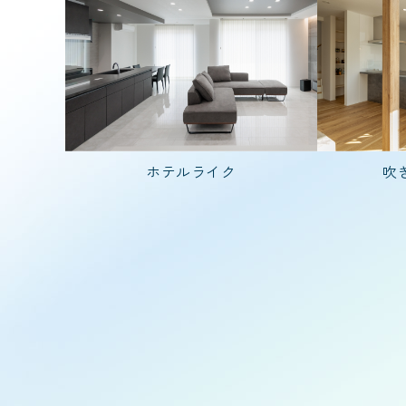
家を建てた年齢
30代で建てた家
入居人数
4人家族(子ども
ホテルライク
吹
階数
2階建て
種類
二世帯住宅