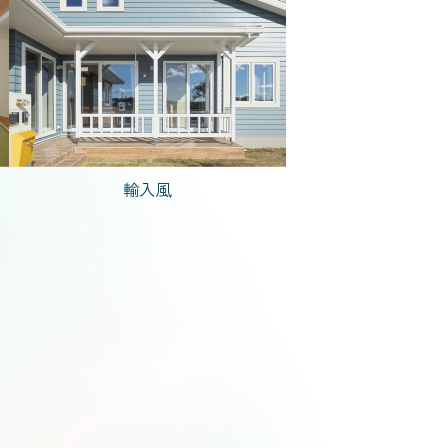
で建てた家
ども1人)
輸入風