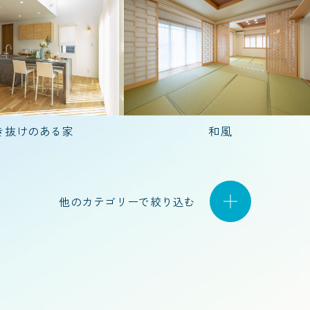
40代で建てた家
50代で建てた家
20代
2人)
5人以上
夫婦2人暮らし
3人家族(子
き抜けのある家
和風
他のカテゴリーで絞り込む
平屋
1.5階建て
店舗併用住宅
特殊建築