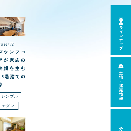
商品ラインナップ
Case472
ダウンフロ
アが家族の
笑顔を生む
土地・建売情報
1.5階建ての
家
シンプル
モダン