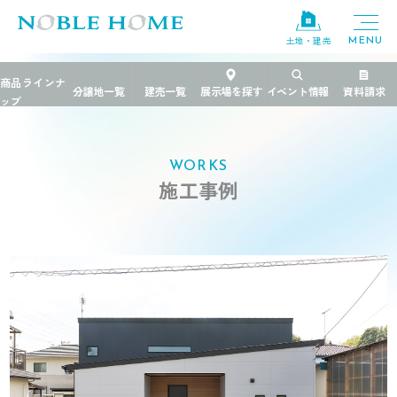
土地・建売
TOP
>
施工事例
>
栃木県
>
工夫の詰まった新しい平屋のかたち
WORKS
施工事例